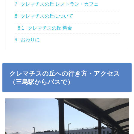
7
クレマチスの丘 レストラン・カフェ
8
クレマチスの丘について
8.1
クレマチスの丘 料金
9
おわりに
クレマチスの丘への行き方・アクセス
（三島駅からバスで）