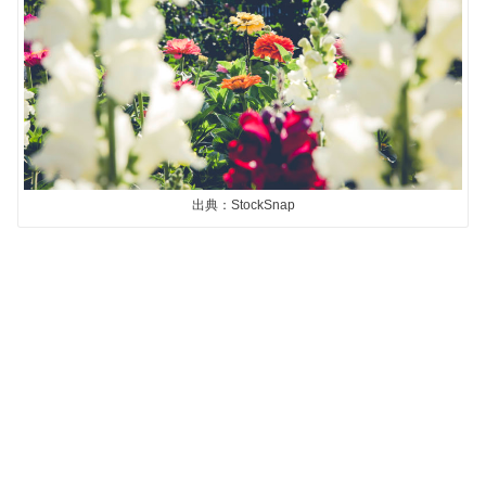
出典：StockSnap