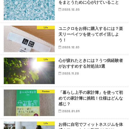
をまとうために心がけていること
2020.12.05
Life
ユニクロをお得に購入するには？楽
天リーベイツを使ってポイ活しよ
う！
2020.12.03
Life
心が疲れたときには？うつ病経験者
がおすすめする対処法3選
2020.11.20
Review
「暮らし上手の家計簿」を使って初
めての家計簿に挑戦！仕様はどんな
感じ？
2020.01.09
Life
お得に自宅でフィットネスジムを体