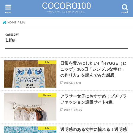
menu
search
HOME
Life
Life
Life
日常を豊かにしたい!『HYGGE（ヒ
ュッゲ）365日「シンプルな幸せ」
の作り方』を読んでみた感想
2023.07.11
Review
アラサー女子におすすめ！プチプラ
ファッション通販サイト4選
2022.04.27
Life
透明感のある女性に憧れる！透明感