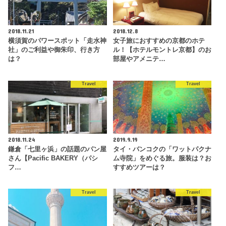
2018.11.21
2018.12.8
横須賀のパワースポット「走水神
女子旅におすすめの京都のホテ
社」のご利益や御朱印、行き方
ル！【ホテルモントレ京都】のお
は？
部屋やアメニテ…
Travel
Travel
2018.11.24
2019.9.19
鎌倉「七里ヶ浜」の話題のパン屋
タイ・バンコクの「ワットパクナ
さん【Pacific BAKERY（パシ
ム寺院」をめぐる旅。服装は？お
フ…
すすめツアーは？
Travel
Travel