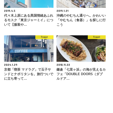
2019.4.5
2019.1.21
代々木上原にある異国情緒あふれ
沖縄のやむちん通りへ。かわいい
るモスク「東京ジャーミイ」につ
「やむちん（食器）」を探しに行
いて【服装や…
こう
Travel
Travel
2024.1.29
2018.11.22
京都「喫茶 マドラグ」で玉子サ
鎌倉「七里ヶ浜」の海が見えるカ
ンドとナポリタンを。旅行ついで
フェ「DOUBLE DOORS（ダブ
に立ち寄って…
ルドア…